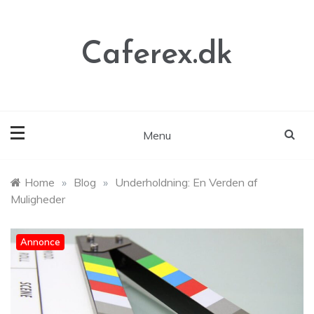
Skip
to
content
Caferex.dk
Menu
Home
»
Blog
»
Underholdning: En Verden af
Muligheder
Annonce