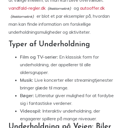
at vælge imellem, at man kan blive overvældet.
vandfald-regler.dk
og
autooffer.dk
er blot et par eksempler på, hvordan
man kan finde information om forskellige
underholdningsmuligheder og aktiviteter.
Typer af Underholdning
Film og TV-serier:
En klassisk form for
underholdning, der appellerer til alle
aldersgrupper.
Musik:
Live koncerter eller streamingtjenester
bringer glæde til mange.
Bøger:
Litteratur giver mulighed for at fordybe
sig i fantastiske verdener.
Videospil:
Interaktiv underholdning, der
engagerer spillere på mange niveauer.
Underholdning på Vejen: Biler