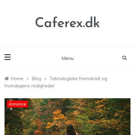
Skip
to
content
Caferex.dk
Menu
Home
»
Blog
»
Teknologiske fremskridt og
hverdagens muligheder
Annonce